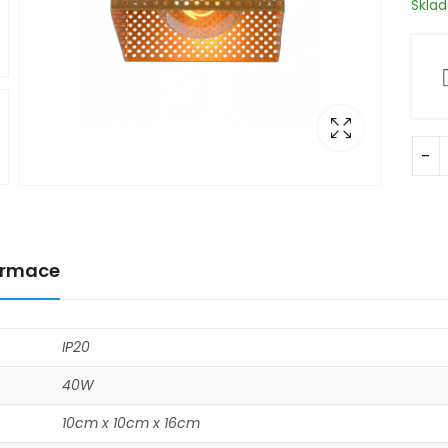
Skla
formace
IP20
40W
10cm x 10cm x 16cm