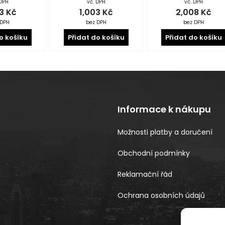
 DPH
vč. DPH
vč. DPH
43
Kč
1,003
Kč
2,008
Kč
 DPH
bez DPH
bez DPH
o košíku
Přidat do košíku
Přidat do košíku
Informace k nákupu
Možnosti platby a doručení
Obchodní podmínky
Reklamační řád
Ochrana osobních údajů