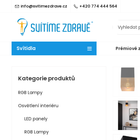
info@svitimezdrave.cz
+420 774 444 564
Svítidla
Prémiové 
Kategorie produktů
RGB Lampy
Osvětlení interiéru
LED panely
RGB Lampy