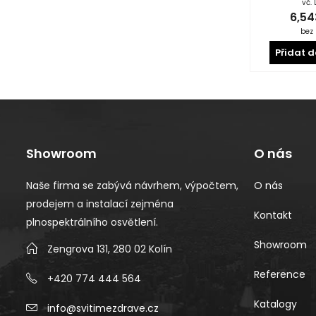
vč.
6,5
bez
Přidat d
Showroom
O nás
Naše firma se zabývá návrhem, výpočtem,
O nás
prodejem a instalací zejména
Kontakt
plnospektrálního osvětlení.
Showroom
Zengrova 131, 280 02 Kolín
Reference
+420 774 444 564
Katalogy
info@svitimezdrave.cz