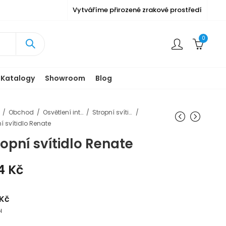
Vytváříme přirozené zrakové prostředí
0
Katalogy
Showroom
Blog
Obchod
Osvětlení interiéru
Stropní svítidla
í svítidlo Renate
ropní svítidlo Renate
4
Kč
H
Kč
H