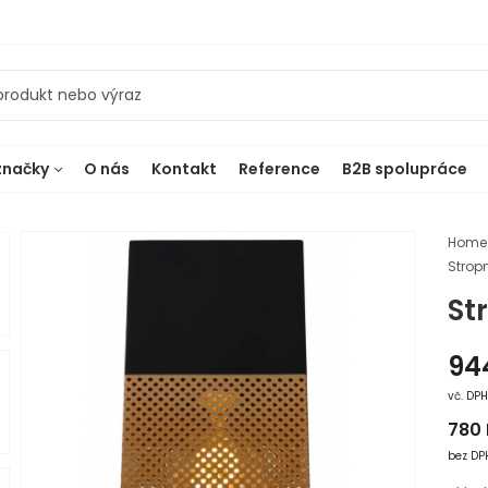
značky
O nás
Kontakt
Reference
B2B spolupráce
Home
Stropn
St
94
vč. DP
780
bez DP