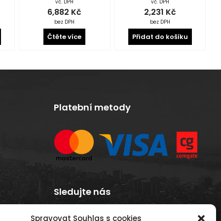
vč. DPH
vč. DPH
6,882
Kč
2,231
Kč
bez DPH
bez DPH
Čtěte více
Přidat do košíku
Platební metody
Sledujte nás
Spravovat Souhlas s cookies