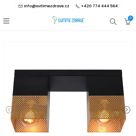
info@svitimezdrave.cz
+420 774 444 564
0