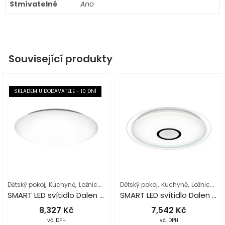
Stmívatelné
Ano
Související produkty
SKLADEM U DODAVATELE - 10 DNÍ
,
,
,
,
,
,
,
,
Dětský pokoj
Kuchyně
Ložnice
Obývací pokoj
Dětský pokoj
Osvětlení interiéru
Kuchyně
Ložnice
Podl
Ob
SMART LED svítidlo Dalen C515TX
SMART LED svítidlo Dalen C319T
8,327
Kč
7,542
Kč
vč. DPH
vč. DPH