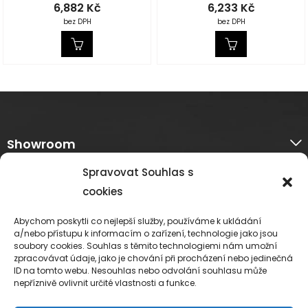
6,882
Kč
6,233
Kč
bez DPH
bez DPH
Showroom
Spravovat Souhlas s
O nás
cookies
Informace k nákupu
Abychom poskytli co nejlepší služby, používáme k ukládání
a/nebo přístupu k informacím o zařízení, technologie jako jsou
soubory cookies. Souhlas s těmito technologiemi nám umožní
Platební metody
zpracovávat údaje, jako je chování při procházení nebo jedinečná
ID na tomto webu. Nesouhlas nebo odvolání souhlasu může
nepříznivě ovlivnit určité vlastnosti a funkce.
Sledujte nás