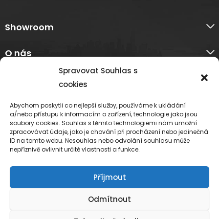
Showroom
O nás
Spravovat Souhlas s
Informace k nákupu
cookies
Platební metody
Abychom poskytli co nejlepší služby, používáme k ukládání
a/nebo přístupu k informacím o zařízení, technologie jako jsou
soubory cookies. Souhlas s těmito technologiemi nám umožní
Sledujte nás
zpracovávat údaje, jako je chování při procházení nebo jedinečná
ID na tomto webu. Nesouhlas nebo odvolání souhlasu může
nepříznivě ovlivnit určité vlastnosti a funkce.
Příjmout
Odmítnout
Svítíme zdravě © 2026 Všechna práva vyhrazena.