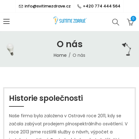
info@svitimezdrave.cz
+420 774 444 564
0
O nás
Home
O nás
Historie společnosti
Naše firma byla založena v Ostravě roce 2011, kdy se
začala zabývat prodejem plnospektrálního osvětlení. V
roce 2013 jsme rozšířili služby o návrh, výpočet a