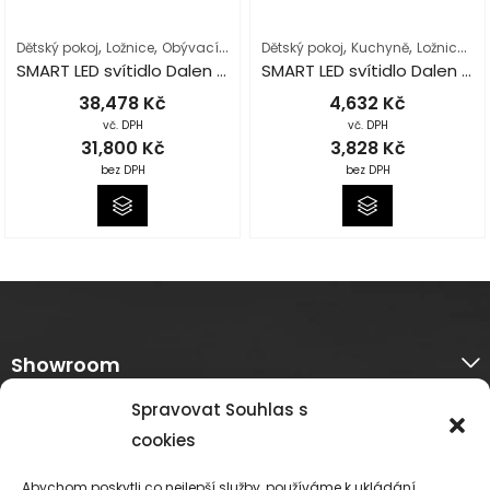
,
,
,
,
,
,
,
Dětský pokoj
Ložnice
Obývací pokoj
Dětský pokoj
Osvětlení interiéru
Kuchyně
Podle místnost
Ložnice
Ob
SMART LED svítidlo Dalen X30 – 3 v 1
SMART LED svítidlo Dalen S28TX
38,478
Kč
4,632
Kč
vč. DPH
vč. DPH
31,800
Kč
3,828
Kč
bez DPH
bez DPH
Showroom
Spravovat Souhlas s
O nás
cookies
Informace k nákupu
Abychom poskytli co nejlepší služby, používáme k ukládání