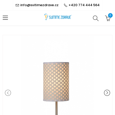
info@svitimezdrave.cz
+420 774 444 564
0