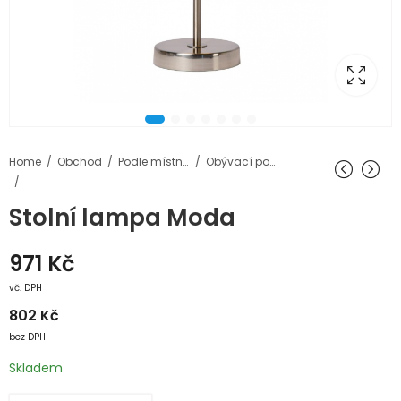
Home
Obchod
Podle místností
Obývací pokoj
Stolní lampa Moda
971
Kč
vč. DPH
802
Kč
bez DPH
Skladem