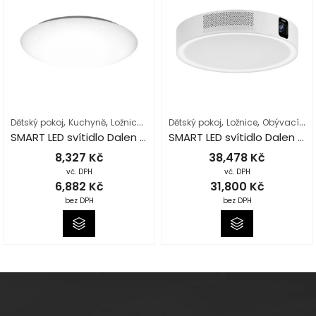
,
,
,
,
,
,
,
Dětský pokoj
Kuchyně
Ložnice
Obývací pokoj
Dětský pokoj
Osvětlení interiéru
Ložnice
Obývací pokoj
Podl
SMART LED svítidlo Dalen C515TX
SMART LED svítidlo Dalen X30 – 3 v 1
8,327
Kč
38,478
Kč
vč. DPH
vč. DPH
6,882
Kč
31,800
Kč
bez DPH
bez DPH