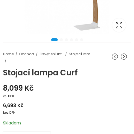
Home
Obchod
Osvětlení interiéru
Stojací lampy
Stojací lampa Curf
8,099
Kč
vč. DPH
6,693
Kč
bez DPH
Skladem