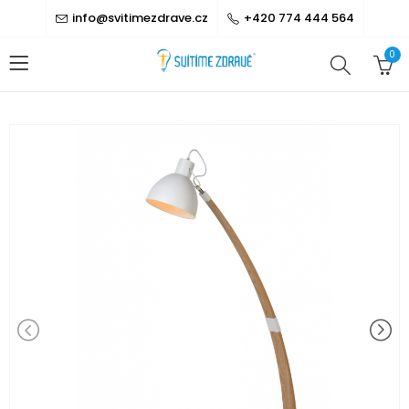
info@svitimezdrave.cz
+420 774 444 564
0