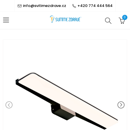
info@svitimezdrave.cz
+420 774 444 564
0