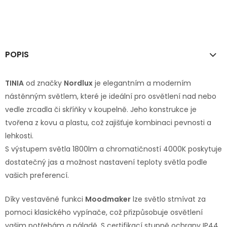
POPIS
TINIA
od značky
Nordlux
je elegantním a moderním
nástěnným světlem, které je ideální pro osvětlení nad nebo
vedle zrcadla či skříňky v koupelně. Jeho konstrukce je
tvořena z kovu a plastu, což zajišťuje kombinaci pevnosti a
lehkosti.
S výstupem světla 1800lm a chromatičností 4000K poskytuje
dostatečný jas a možnost nastavení teploty světla podle
vašich preferencí.
Díky vestavěné funkci
Moodmaker
lze světlo stmívat za
pomoci klasického vypínače, což přizpůsobuje osvětlení
vašim potřebám a náladě. S certifikací stupně ochrany IP44