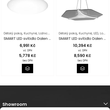
,
,
,
,
,
,
,
,
Dětský pokoj
Kuchyně
Ložnice
Obývací pokoj
Dětský pokoj
Osvětlení interiéru
Kuchyně
LED
Ložnice
Podl
SMART LED svítidlo Dalen C415TX
SMART LED svítidlo Dalen 2S Plus D Silver – závěsné
6,991
Kč
10,394
Kč
vč. DPH
vč. DPH
5,778
Kč
8,590
Kč
bez DPH
bez DPH
Showroom