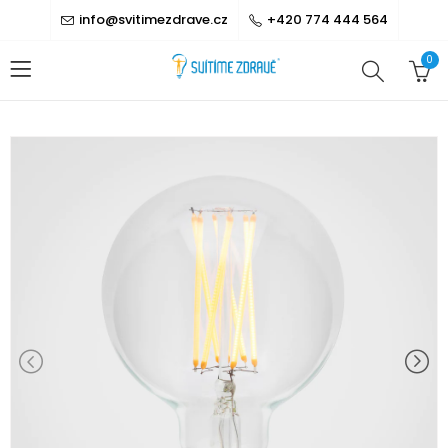
info@svitimezdrave.cz
+420 774 444 564
0