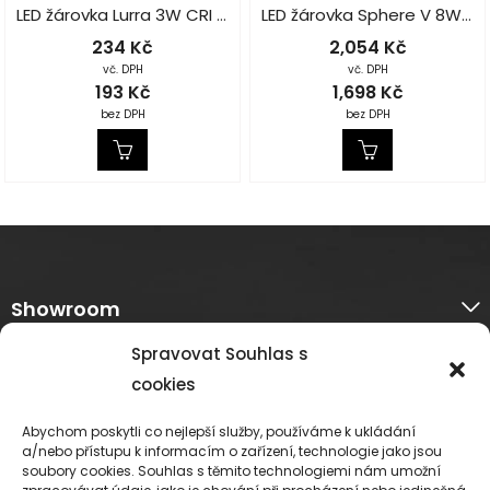
LED žárovka Lurra 3W CRI 95 2200K
LED žárovka Sphere V 8W CRI 95 2700K
234
Kč
2,054
Kč
vč. DPH
vč. DPH
193
Kč
1,698
Kč
bez DPH
bez DPH
Showroom
Spravovat Souhlas s
O nás
cookies
Informace k nákupu
Abychom poskytli co nejlepší služby, používáme k ukládání
a/nebo přístupu k informacím o zařízení, technologie jako jsou
soubory cookies. Souhlas s těmito technologiemi nám umožní
Platební metody