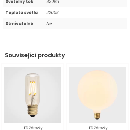
Světelný tok
420lm
Teplota světla
2200K
Stmívatelné
Ne
Související produkty
LED Žárovky
LED Žárovky