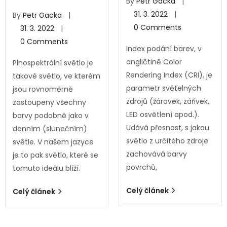
By
Petr Gacka
31. 3. 2022
By
Petr Gacka
0
Comments
31. 3. 2022
0
Comments
Index podání barev, v
angličtině Color
Plnospektrální světlo je
Rendering Index (CRI), je
takové světlo, ve kterém
parametr světelných
jsou rovnoměrně
zdrojů (žárovek, zářivek,
zastoupeny všechny
LED osvětlení apod.).
barvy podobně jako v
Udává přesnost, s jakou
denním (slunečním)
světlo z určitého zdroje
světle. V našem jazyce
zachovává barvy
je to pak světlo, které se
povrchů,
tomuto ideálu blíží.
Celý článek
Celý článek