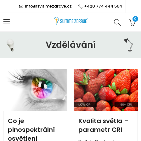
info@svitimezdrave.cz
+420 774 444 564
0
Vzdělávání
Co je
Kvalita světla –
plnospektrální
parametr CRI
osvětlení